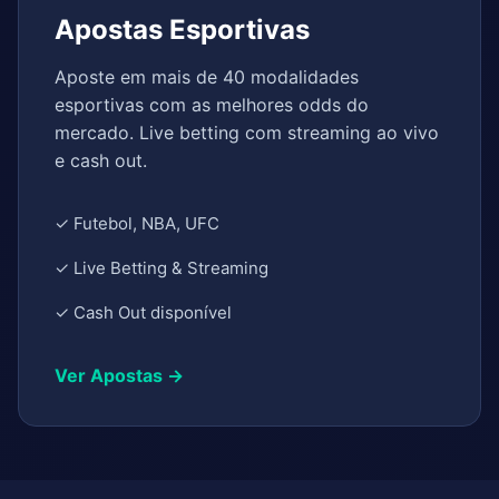
Apostas Esportivas
Aposte em mais de 40 modalidades
esportivas com as melhores odds do
mercado. Live betting com streaming ao vivo
e cash out.
✓ Futebol, NBA, UFC
✓ Live Betting & Streaming
✓ Cash Out disponível
Ver Apostas →