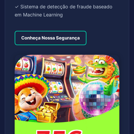
✓ Sistema de detecção de fraude baseado
em Machine Learning
Conheça Nossa Segurança