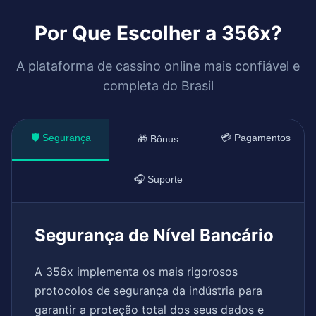
Por Que Escolher a 356x?
A plataforma de cassino online mais confiável e
completa do Brasil
🛡️ Segurança
💳 Pagamentos
🎁 Bônus
🎧 Suporte
Segurança de Nível Bancário
A 356x implementa os mais rigorosos
protocolos de segurança da indústria para
garantir a proteção total dos seus dados e