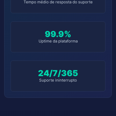
Tempo médio de resposta do suporte
99.9%
Uptime da plataforma
24/7/365
Suporte ininterrupto