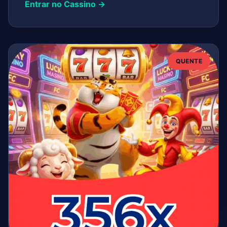
Entrar no Cassino →
QUENTE