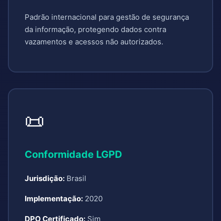
Padrão internacional para gestão de segurança
da informação, protegendo dados contra
vazamentos e acessos não autorizados.
📜
Conformidade LGPD
Jurisdição:
Brasil
Implementação:
2020
DPO Certificado:
Sim