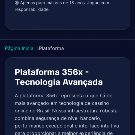
🔞 Apenas para maiores de 18 anos. Jogue com
responsabilidade.
Página Inicial
Plataforma
Plataforma 356x -
Tecnologia Avançada
A plataforma 356x representa o que há de
mais avançado em tecnologia de cassino
online no Brasil. Nossa infraestrutura robusta
combina segurança de nível bancário,
performance excepcional e interface intuitiva
para proporcionar a melhor experiência de