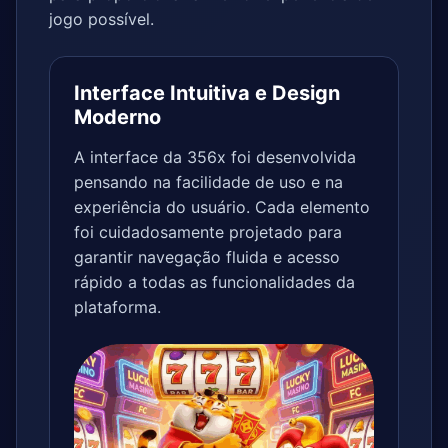
jogo possível.
Interface Intuitiva e Design
Moderno
A interface da 356x foi desenvolvida
pensando na facilidade de uso e na
experiência do usuário. Cada elemento
foi cuidadosamente projetado para
garantir navegação fluida e acesso
rápido a todas as funcionalidades da
plataforma.