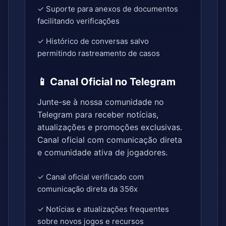
✓ Suporte para anexos de documentos
facilitando verificações
✓ Histórico de conversas salvo
permitindo rastreamento de casos
📱 Canal Oficial no Telegram
Junte-se à nossa comunidade no
Telegram para receber notícias,
atualizações e promoções exclusivas.
Canal oficial com comunicação direta
e comunidade ativa de jogadores.
✓ Canal oficial verificado com
comunicação direta da 356x
✓ Notícias e atualizações frequentes
sobre novos jogos e recursos