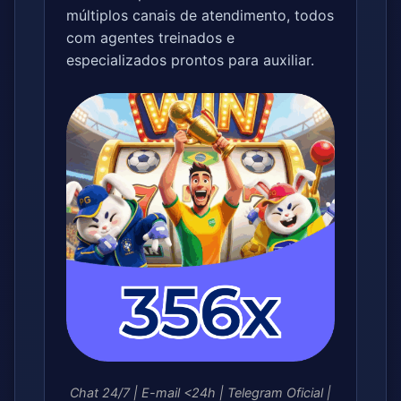
múltiplos canais de atendimento, todos
com agentes treinados e
especializados prontos para auxiliar.
Chat 24/7 | E-mail <24h | Telegram Oficial |