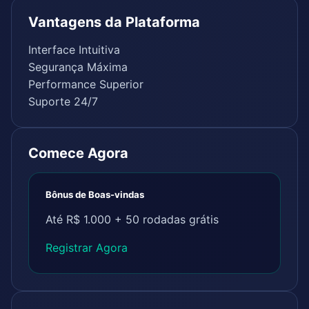
Vantagens da Plataforma
Interface Intuitiva
Segurança Máxima
Performance Superior
Suporte 24/7
Comece Agora
Bônus de Boas-vindas
Até R$ 1.000 + 50 rodadas grátis
Registrar Agora