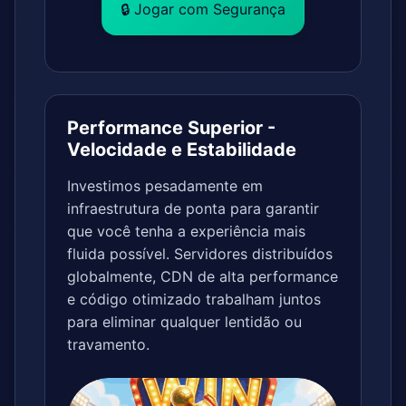
🔒 Jogar com Segurança
Performance Superior -
Velocidade e Estabilidade
Investimos pesadamente em
infraestrutura de ponta para garantir
que você tenha a experiência mais
fluida possível. Servidores distribuídos
globalmente, CDN de alta performance
e código otimizado trabalham juntos
para eliminar qualquer lentidão ou
travamento.