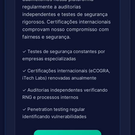
regularmente a auditorias
independentes e testes de segurança
rigorosos. Certificações internacionais
comprovam nosso compromisso com
fairness e segurança.
✓ Testes de segurança constantes por
empresas especializadas
✓ Certificações internacionais (eCOGRA,
iTech Labs) renovadas anualmente
✓ Auditorias independentes verificando
RNG e processos internos
✓ Penetration testing regular
identificando vulnerabilidades