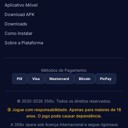
Aplicativo Móvel
Download APK
Downloads
Como Instalar
Sobre a Plataforma
Métodos de Pagamento:
PIX
Visa
Mastercard
Bitcoin
PicPay
© 2020-2026 356x. Todos os direitos reservados.
🔞 Jogue com responsabilidade. Apenas para maiores de 18
anos. O jogo pode causar dependência.
A 356x opera sob licença internacional e segue rigorosos