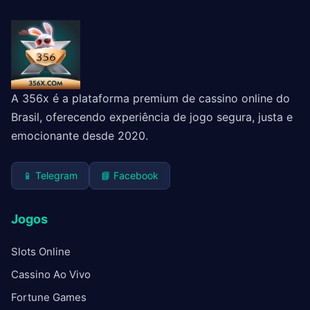
A 356x é a plataforma premium de cassino online do
Brasil, oferecendo experiência de jogo segura, justa e
emocionante desde 2020.
📱 Telegram
📘 Facebook
Jogos
Slots Online
Cassino Ao Vivo
Fortune Games