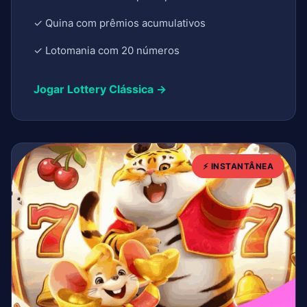
✓ Quina com prêmios acumulativos
✓ Lotomania com 20 números
Jogar Lottery Clássica →
⚡ INSTANTÂNEA