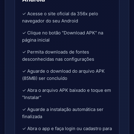
✓ Acesse o site oficial da 356x pelo
navegador do seu Android
✓ Clique no botão "Download APK" na
página inicial
✓ Permita downloads de fontes
desconhecidas nas configurações
✓ Aguarde o download do arquivo APK
(85MB) ser concluído
✓ Abra o arquivo APK baixado e toque em
"Instalar"
✓ Aguarde a instalação automática ser
finalizada
✓ Abra o app e faça login ou cadastro para