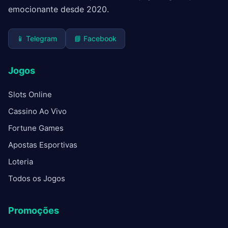
emocionante desde 2020.
📱 Telegram
📘 Facebook
Jogos
Slots Online
Cassino Ao Vivo
Fortune Games
Apostas Esportivas
Loteria
Todos os Jogos
Promoções