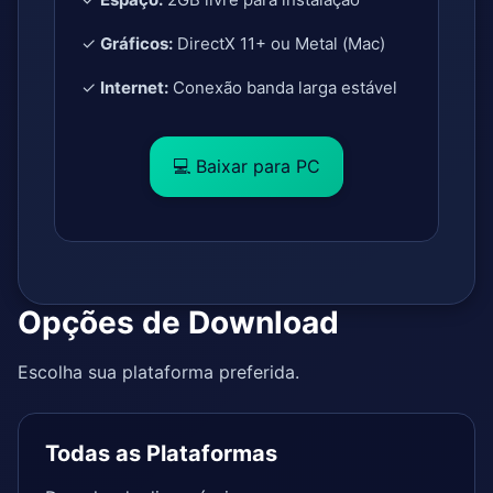
✓
Gráficos:
DirectX 11+ ou Metal (Mac)
✓
Internet:
Conexão banda larga estável
💻 Baixar para PC
Opções de Download
Escolha sua plataforma preferida.
Todas as Plataformas