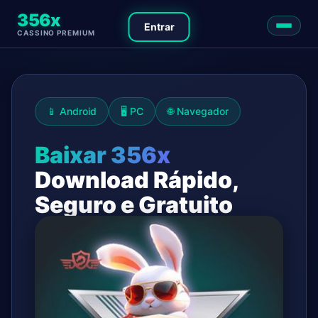
356x
Entrar
CASSINO PREMIUM
📱 Android
🖥️ PC
🌐 Navegador
Baixar 356x
Download Rápido,
Seguro e Gratuito