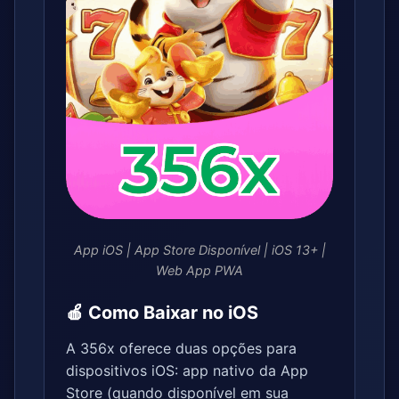
App iOS | App Store Disponível | iOS 13+ |
Web App PWA
🍎 Como Baixar no iOS
A 356x oferece duas opções para
dispositivos iOS: app nativo da App
Store (quando disponível em sua