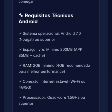
começar
🔧 Requisitos Técnicos
Android
✓ Sistema operacional: Android 7.0
(Nougat) ou superior
✓ Espaço livre: Mínimo 200MB (APK
85MB + cache)
✓ RAM: 2GB mínimo (4GB recomendado
para melhor performance)
✓ Conexão: Internet estável (Wi-Fi ou
4G/5G)
✓ Processador: Quad-core 1.5GHz ou
superior