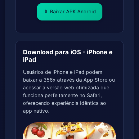
📱 Baixar APK Android
Download para iOS - iPhone e
iPad
Usuários de iPhone e iPad podem
baixar a 356x através da App Store ou
acessar a versão web otimizada que
funciona perfeitamente no Safari,
oferecendo experiência idêntica ao
app nativo.