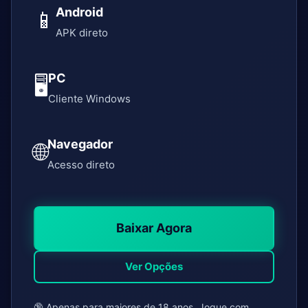
Android
📱
APK direto
PC
🖥️
Cliente Windows
Navegador
🌐
Acesso direto
Baixar Agora
Ver Opções
🔞 Apenas para maiores de 18 anos. Jogue com